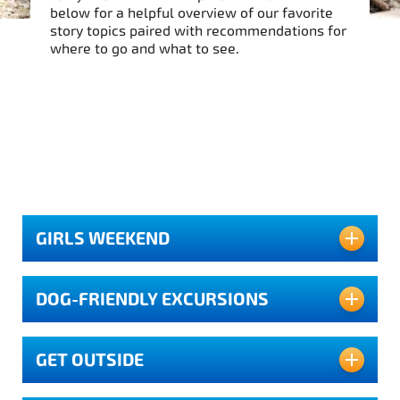
below for a helpful overview of our favorite
story topics paired with recommendations for
where to go and what to see.
GIRLS WEEKEND
DOG-FRIENDLY EXCURSIONS
Lorem ipsum dolor sit amet,
consectetur adipiscing elit,
sed do eiusmod tempor
GET OUTSIDE
incididunt ut labore et
Lorem ipsum dolor sit amet,
dolore magna aliqua. Ut pharetra sit amet
consectetur adipiscing elit,