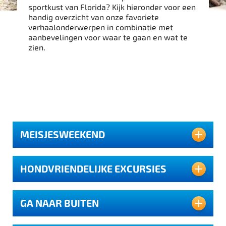
sportkust van Florida? Kijk hieronder voor een
handig overzicht van onze favoriete
verhaalonderwerpen in combinatie met
aanbevelingen voor waar te gaan en wat te
zien.
MEISJESWEEKEND
HONDVRIENDELIJKE EXCURSIES
Lorem ipsum dolor sit amet,
consectetur adipiscing elite,
sed do eiusmod tempor
GA NAAR BUITEN
incididunt ut labore et
Lorem ipsum dolor sit amet,
dolore magna aliqua. Ut pharetra sit amet
consectetur adipiscing elite,