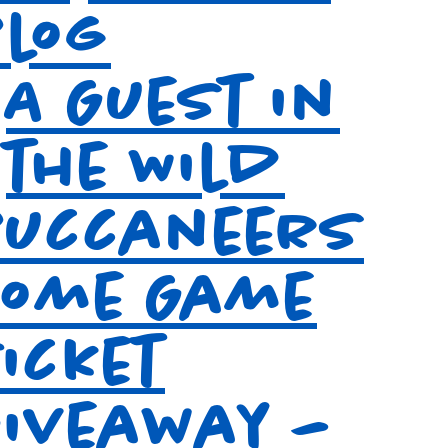
Blog
A Guest in
the Wild
Buccaneers
Home Game
icket
Giveaway –