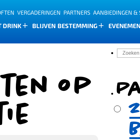
OFTEN
VERGADERINGEN
PARTNERS
AANBIEDINGEN & 
T DRINK
BLIJVEN
BESTEMMING
EVENEME
ten op
P
tie