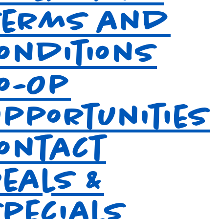
Terms and
Conditions
Co-Op
Opportunities
Contact
Deals &
Specials