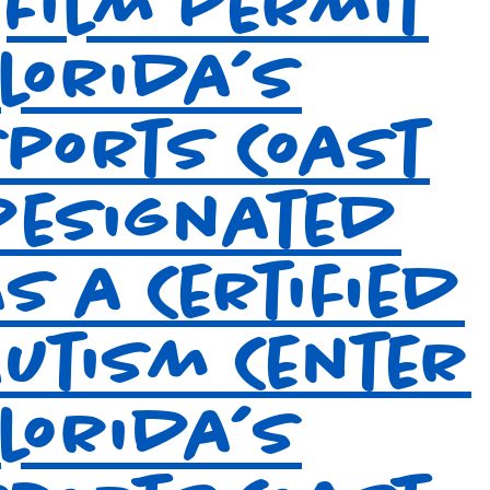
Film Permit
Florida’s
Sports Coast
designated
s a Certified
Autism Center
Florida’s