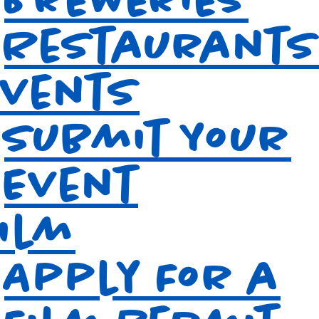
Restaurants
Events
Submit Your
Event
Film
Apply For a