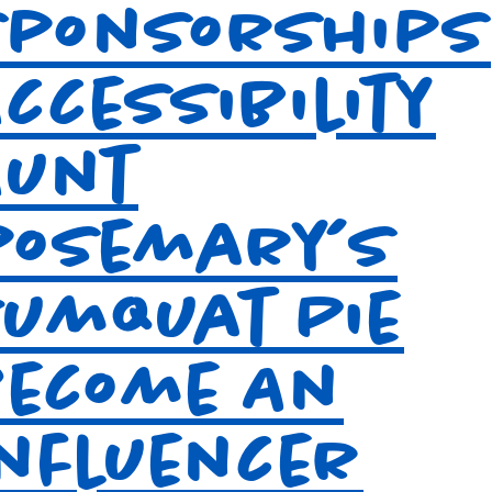
Sponsorships
ccessibility
Aunt
Rosemary’s
Kumquat Pie
Become An
Influencer