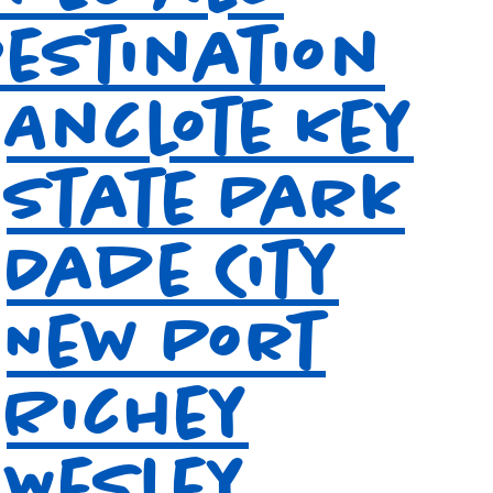
Destination
Anclote Key
State Park
Dade City
New Port
Richey
Wesley