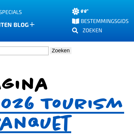
88°
SPECIALS
BESTEMMINGSGIDS
NTEN
BLOG
ZOEKEN
Zoeken
agina
2026 Tourism
Banquet