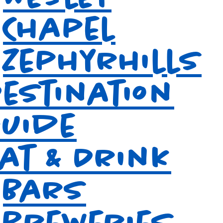
Chapel
Zephyrhills
Destination
Guide
Eat & Drink
Bars
Breweries