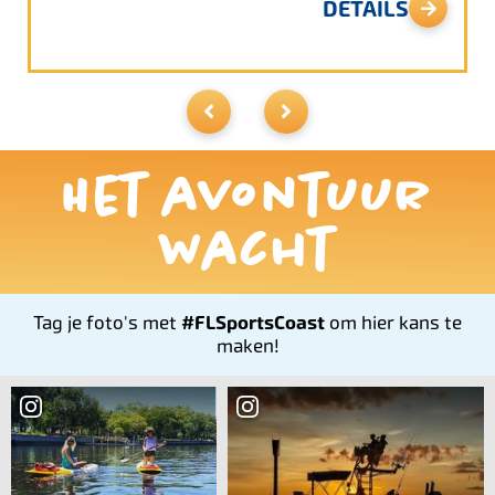
DETAILS
Het avontuur
wacht
Tag je foto's met
#FLSportsCoast
om hier kans te
maken!