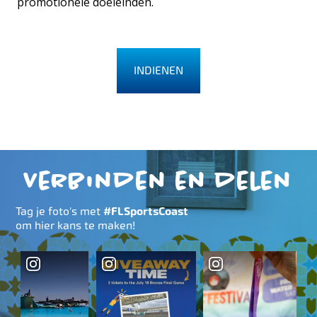
promotionele doeleinden.
Verbinden en delen
Tag je foto's met
#FLSportsCoast
om hier kans te maken!