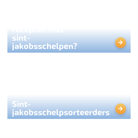
Op zoek naar
lekkere
recepten met
sint-
jakobsschelpen?
Sint-
jakobsschelpsorteerders