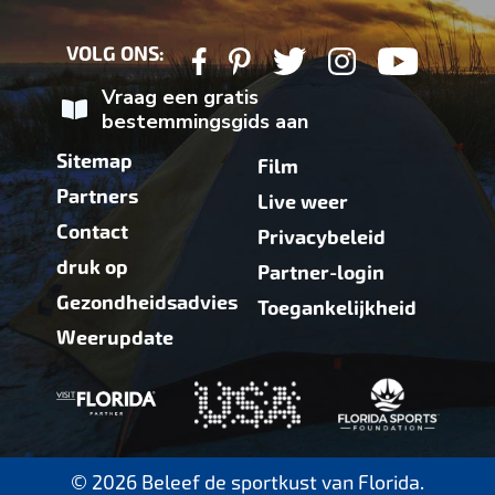
VOLG ONS:
Vraag een gratis
bestemmingsgids aan
Sitemap
Film
Partners
Live weer
Contact
Privacybeleid
druk op
Partner-login
Gezondheidsadvies
Toegankelijkheid
Weerupdate
© 2026 Beleef de sportkust van Florida.