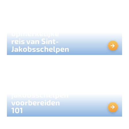
De
opmerkelijke
reis van Sint-
Jakobsschelpen
Sint-
jakobsschelpen
voorbereiden
101