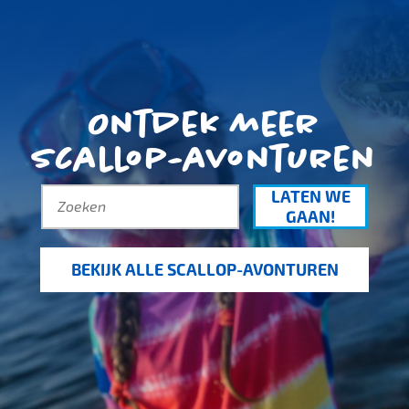
Ontdek meer
scallop-avonturen
LATEN WE
GAAN!
BEKIJK ALLE SCALLOP-AVONTUREN