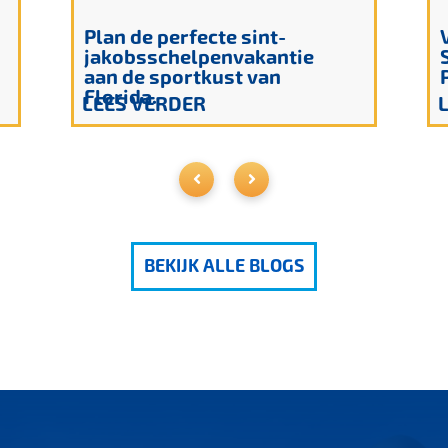
Plan de perfecte sint-
jakobsschelpenvakantie
aan de sportkust van
Florida.
LEES VERDER
BEKIJK ALLE BLOGS