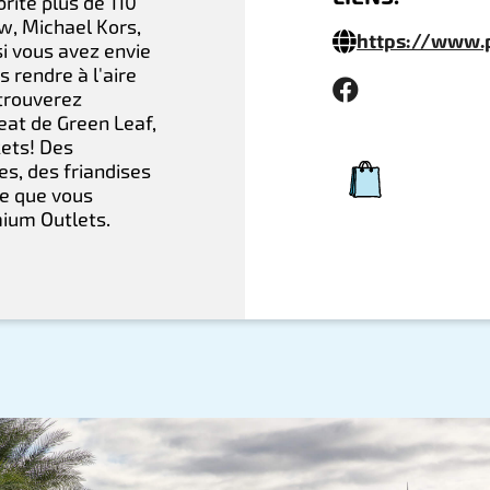
rite plus de 110
ew, Michael Kors,
https://www.
si vous avez envie
rendre à l'aire
 trouverez
at de Green Leaf,
kets! Des
s, des friandises
ce que vous
mium Outlets.