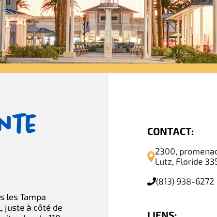
nte
CONTACT:
2300, promenad
Lutz, Floride 3
(813) 938-6272
ns les Tampa
 juste à côté de
LIENS: