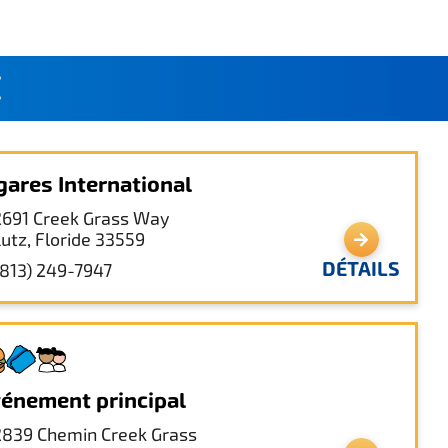
É
gares International
2691 Creek Grass Way
Lutz, Floride 33559
DÉTAILS
(813) 249-7947
énement principal
2839 Chemin Creek Grass