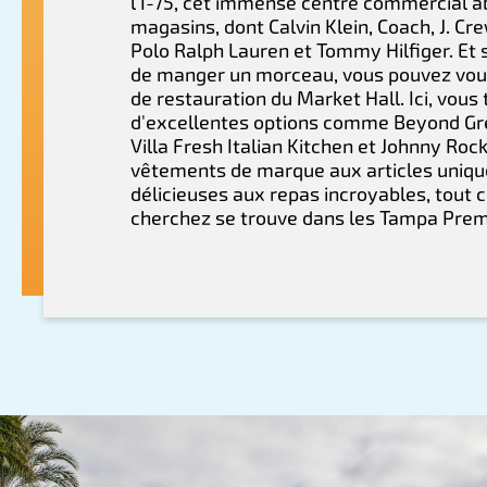
l'I-75, cet immense centre commercial ab
magasins, dont Calvin Klein, Coach, J. Cr
Polo Ralph Lauren et Tommy Hilfiger. Et 
de manger un morceau, vous pouvez vous 
de restauration du Market Hall. Ici, vous
d'excellentes options comme Beyond Gre
Villa Fresh Italian Kitchen et Johnny Roc
vêtements de marque aux articles unique
délicieuses aux repas incroyables, tout 
cherchez se trouve dans les Tampa Pre