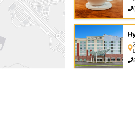
Hy
Ho
No