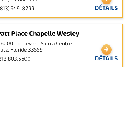
DÉTAILS
(813) 949-8299
att Place Chapelle Wesley
26000, boulevard Sierra Centre
Lutz, Floride 33559
DÉTAILS
813.803.5600
liday Inn Express & Suites - Tampa
rth - Wesley Chapel
2775, boulevard Cypress Ridge
Wesley Chapel, Floride 33544
DÉTAILS
(813) 803-7899