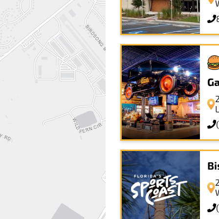
Ga
Bi