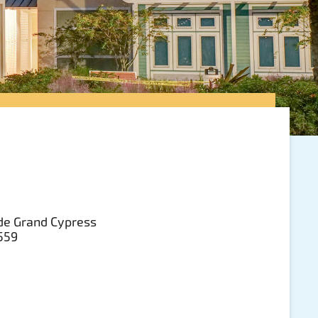
e Grand Cypress
3559