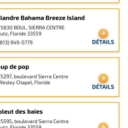
landre Bahama Breeze Island
25830 BOUL. SIERRA CENTRE
Lutz, Floride 33559
DÉTAILS
(813) 949-0779
up de pop
25297, boulevard Sierra Centre
Wesley Chapel, Floride
DÉTAILS
 pleut des baies
25595, boulevard Sierra Centre
Lutz, Floride 33559