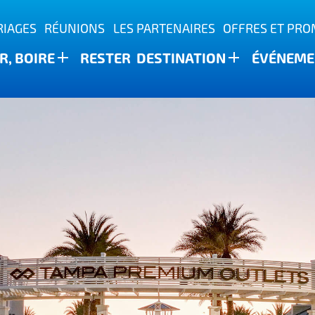
IAGES
RÉUNIONS
LES PARTENAIRES
OFFRES ET PR
, BOIRE
RESTER
DESTINATION
ÉVÉNEME
ature