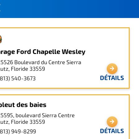
É
rage Ford Chapelle Wesley
25526 Boulevard du Centre Sierra
Lutz, Floride 33559
DÉTAILS
(813) 540-3673
 pleut des baies
25595, boulevard Sierra Centre
Lutz, Floride 33559
DÉTAILS
(813) 949-8299