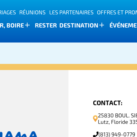
IAGES
RÉUNIONS
LES PARTENAIRES
OFFRES ET PR
, BOIRE
RESTER
DESTINATION
ÉVÉNEME
ature
CONTACT:
25830 BOUL. S
Lutz, Floride 3
ahama
(813) 949-0779