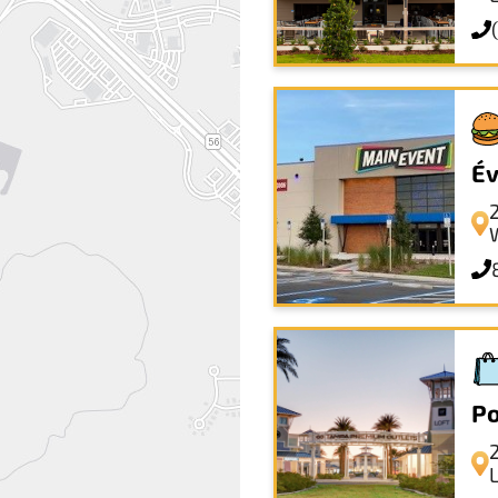
Év
Po