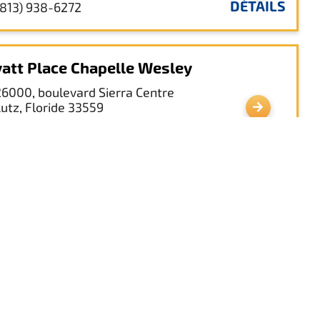
DÉTAILS
(813) 938-6272
att Place Chapelle Wesley
26000, boulevard Sierra Centre
Lutz, Floride 33559
DÉTAILS
813.803.5600
liday Inn Express & Suites - Tampa
rth - Wesley Chapel
2775, boulevard Cypress Ridge
Wesley Chapel, Floride 33544
DÉTAILS
(813) 803-7899