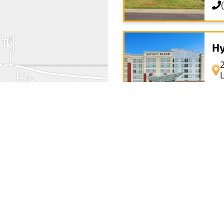
Hy
Ho
No
+
−
Leaflet
|
© OpenStreetMap