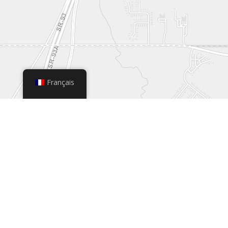
Français
+
−
Leaflet
|
© OpenStreetMap