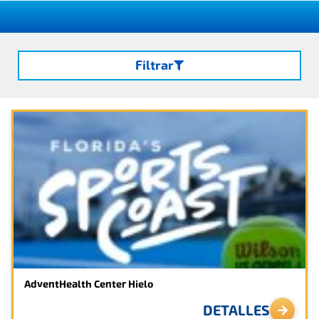
Filtrar
Búsqueda
Cerca
BORRAR FILTROS
Reservar ahora
AdventHealth Center Hielo
Si desea ayuda para planificar sus próximos
DETALLES
eventos deportivos, comuníquese con nuestro