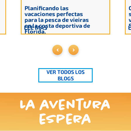
Planificando las
vacaciones perfectas
para la pesca de vieiras
en la costa deportiva de
LEE MAS
Florida.
VER TODOS LOS
BLOGS
La aventura
espera