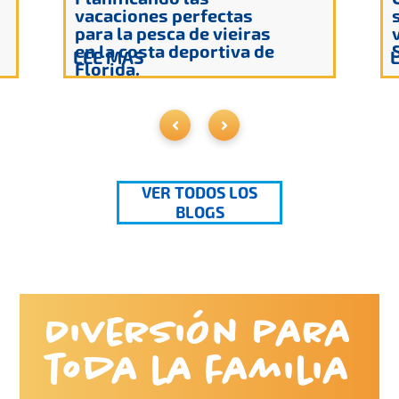
vacaciones perfectas
para la pesca de vieiras
en la costa deportiva de
LEE MAS
Florida.
VER TODOS LOS
BLOGS
Diversión para
toda la familia