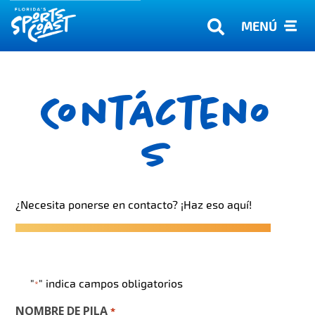
MENÚ
Contácteno
s
¿Necesita ponerse en contacto? ¡Haz eso aquí!
"
" indica campos obligatorios
*
NOMBRE DE PILA
*