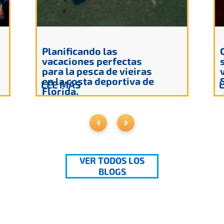
Planificando las
vacaciones perfectas
para la pesca de vieiras
en la costa deportiva de
LEE MAS
Florida.
VER TODOS LOS
BLOGS