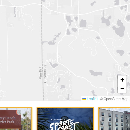
+
−
Leaflet
|
© OpenStreetMap