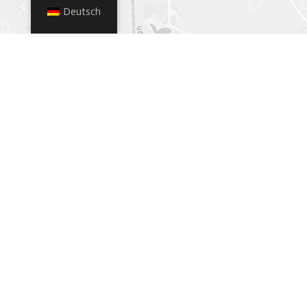
Deutsch
+
−
Leaflet
|
© OpenStreetMap