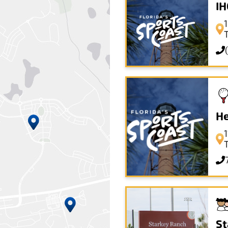
IH
T
He
T
St