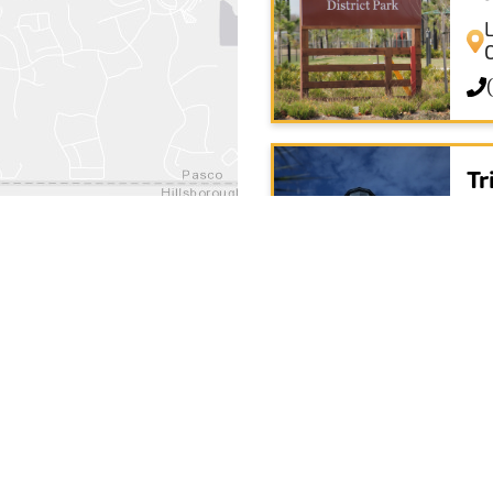
Tr
St
T