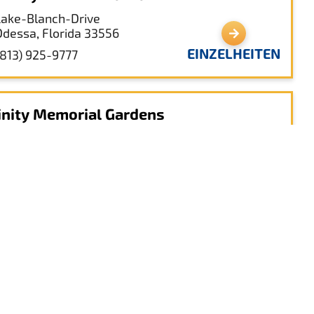
Lake-Blanch-Drive
Odessa, Florida 33556
EINZELHEITEN
(813) 925-9777
inity Memorial Gardens
12609 Gedenkstätte Dr
New Port Richey, Florida 34655
EINZELHEITEN
(727) 376-7824
arkey Blaubeerfarmen
3100 Starkey Blvd
rinity, Florida 34655