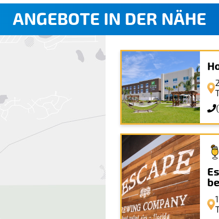
ANGEBOTE IN DER NÄHE
Ho
T
Es
be
T