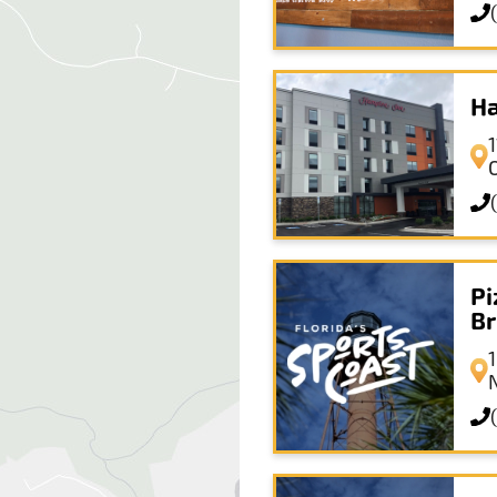
Ha
Pi
Br