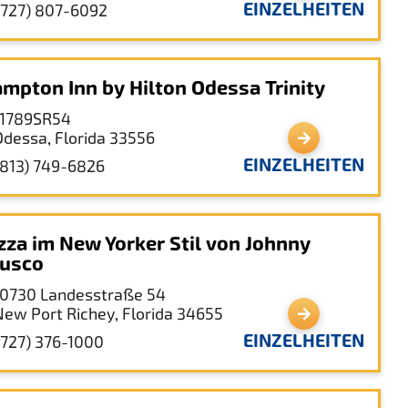
EINZELHEITEN
(727) 807-6092
mpton Inn by Hilton Odessa Trinity
11789SR54
Odessa, Florida 33556
EINZELHEITEN
(813) 749-6826
zza im New Yorker Stil von Johnny
usco
10730 Landesstraße 54
New Port Richey, Florida 34655
EINZELHEITEN
(727) 376-1000