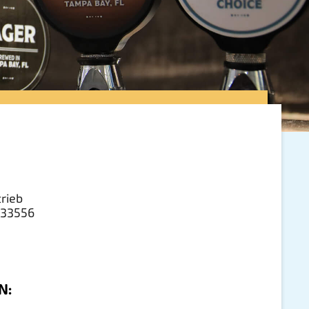
rieb
 33556
N: