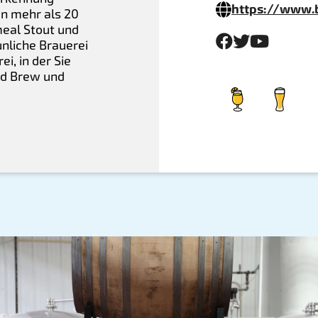
https://www.
en mehr als 20
meal Stout und
unliche Brauerei
i, in der Sie
ld Brew und