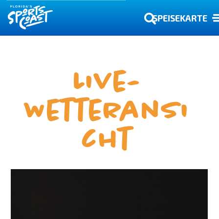
SPEISEKARTE
Live-
Wetteransi
cht