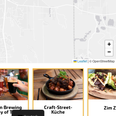
+
−
Leaflet
|
© OpenStreetMap
on Brewing
Craft-Street-
Zim Z
 of Trinity
Küche