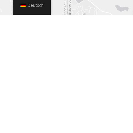
Deutsch
+
−
Leaflet
|
© OpenStreetMap