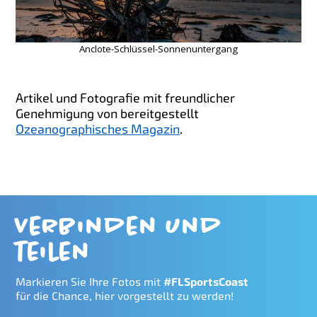
Anclote-Schlüssel-Sonnenuntergang
Artikel und Fotografie mit freundlicher
Genehmigung von bereitgestellt
Ozeanographisches Magazin
.
Verbinden und
teilen
Markieren Sie Ihre Fotos mit
#FLSportsCoast
für die Chance, hier vorgestellt zu werden!