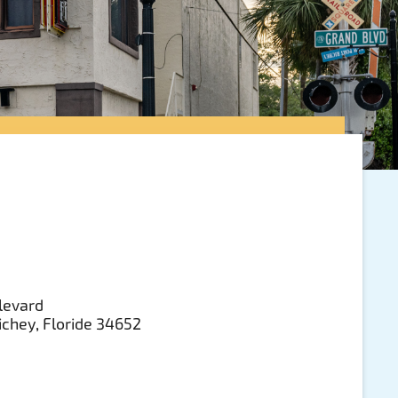
levard
chey, Floride 34652