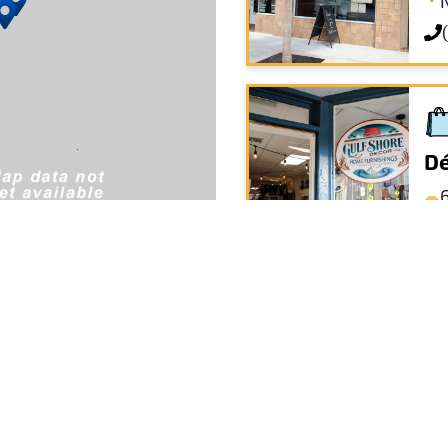
Dé
Or