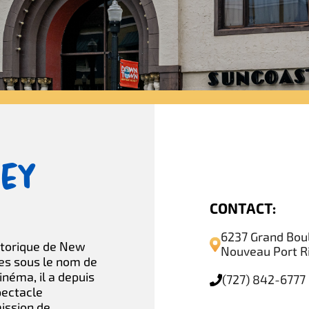
ey
CONTACT:
6237 Grand Bou
storique de New
Nouveau Port Ri
tes sous le nom de
inéma, il a depuis
(727) 842-6777
pectacle
ission de