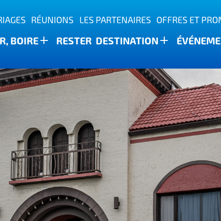
IAGES
RÉUNIONS
LES PARTENAIRES
OFFRES ET PR
, BOIRE
RESTER
DESTINATION
ÉVÉNEME
ature