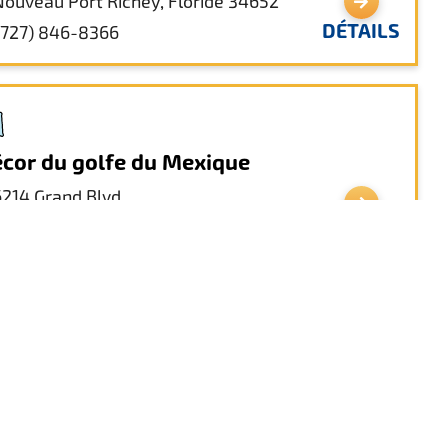
Nouveau Port Richey, Floride 34652
DÉTAILS
(727) 846-8366
cor du golfe du Mexique
6214 Grand Blvd
Nouveau Port Richey, Floride
DÉTAILS
donnance un
5738, rue Principale
Nouveau Port Richey, Floride 34652