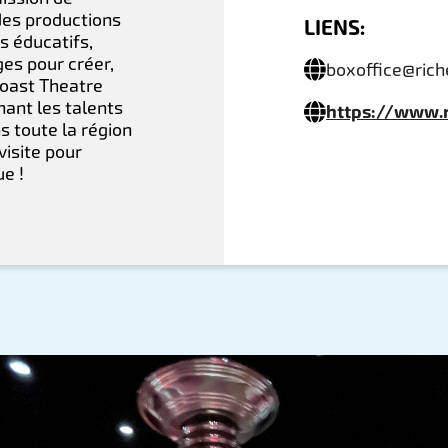
des productions
LIENS:
s éducatifs,
ges pour créer,
boxoffice@ric
coast Theatre
nant les talents
https://www.
s toute la région
isite pour
ue !