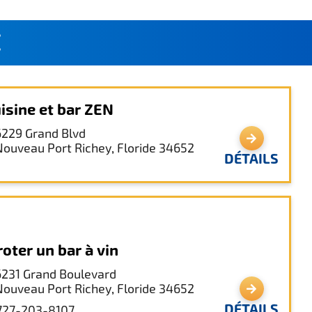
É
isine et bar ZEN
6229 Grand Blvd
Nouveau Port Richey, Floride 34652
DÉTAILS
roter un bar à vin
6231 Grand Boulevard
Nouveau Port Richey, Floride 34652
DÉTAILS
727-203-8107