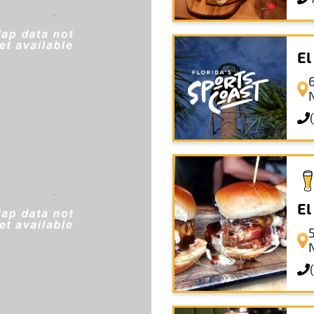
El
El