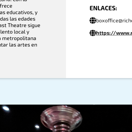
ofrece
ENLACES:
as educativos, y
odas las edades
boxoffice@ric
ast Theatre sigue
lento local y
https://www.
a metropolitana
tar las artes en