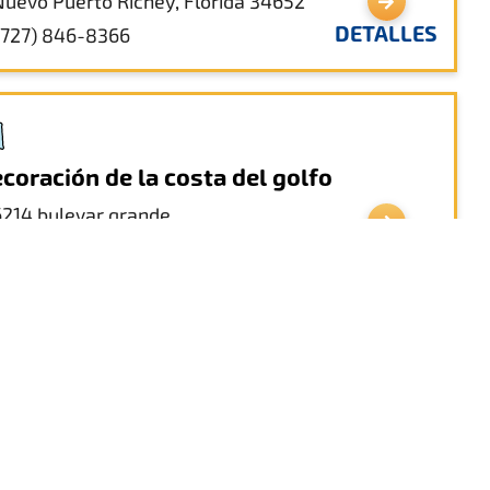
Nuevo Puerto Richey, Florida 34652
DETALLES
(727) 846-8366
coración de la costa del golfo
6214 bulevar grande
Nuevo Puerto Richey, Florida
DETALLES
denanza uno
738 calle principal
Nuevo Puerto Richey, Florida 34652