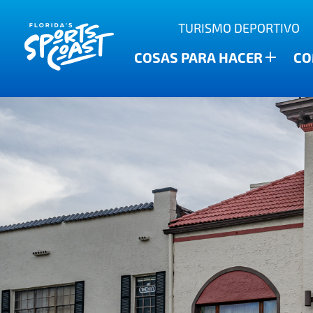
aventuras al aire libre
TURISMO DEPORTIVO
Parque estatal Cayo Anclote
festoneado
Barras
Encuentra la generosidad del agu
COSAS PARA HACER
CO
Nuevo Puerto Richey
familiar
cervecerías
Destacados deportivos
Capilla Wesley
Pesca y Cartas
Restaurantes
Ciudad de Dade
Búsqueda del tesoro familiar
Compras
Recetas
Colinas del céfiro
Campos de golf y resorts
agroturismo