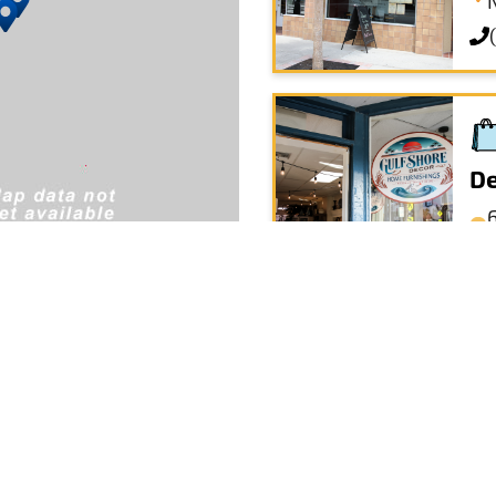
De
Or
5