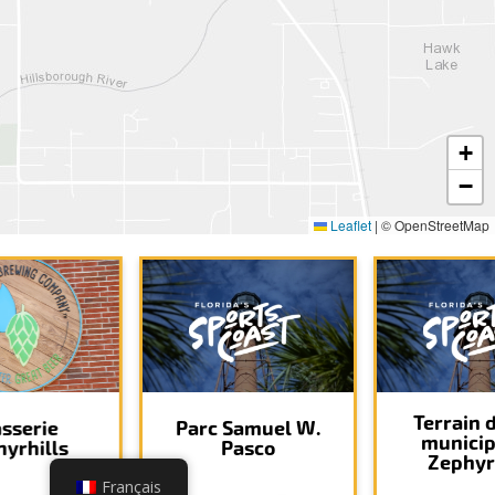
+
−
Leaflet
|
© OpenStreetMap
Terrain d
sserie
Parc Samuel W.
municip
yrhills
Pasco
Zephyr
Français