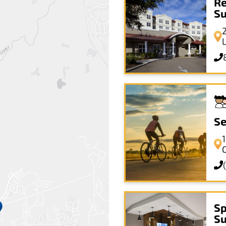
Re
Su
Se
Sp
Su