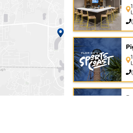
Pi
Pa