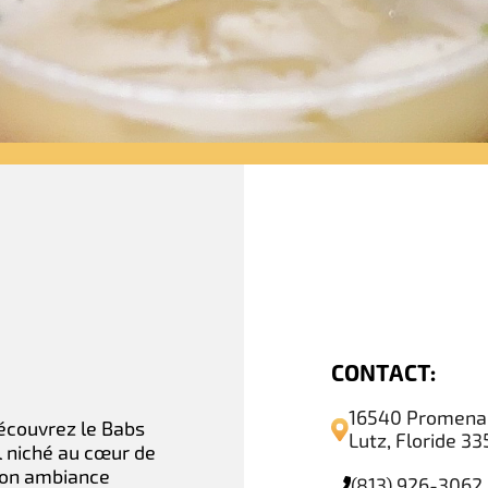
CONTACT:
16540 Promenad
découvrez le Babs
Lutz, Floride 3
l niché au cœur de
 son ambiance
(813) 926-3062