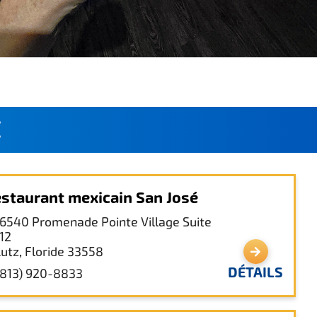
É
staurant mexicain San José
16540 Promenade Pointe Village Suite
112
Lutz, Floride 33558
DÉTAILS
(813) 920-8833