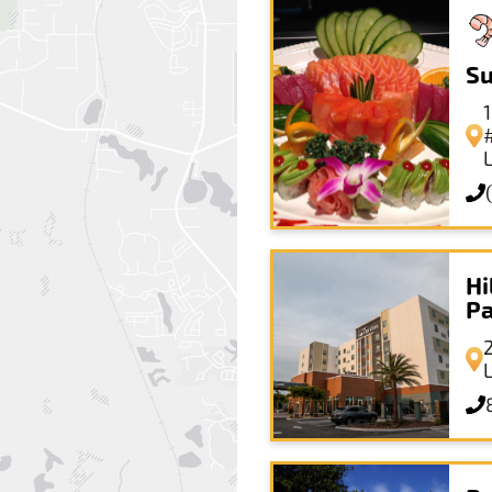
Su
Hi
P