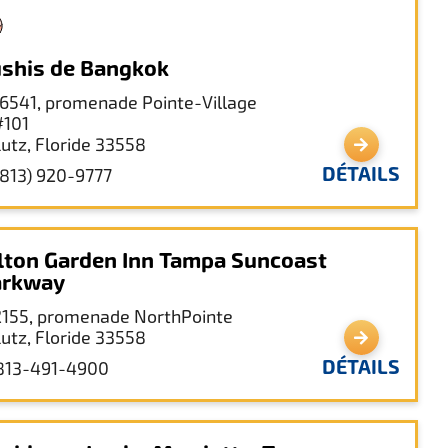
shis de Bangkok
16541, promenade Pointe-Village
#101
Lutz, Floride 33558
DÉTAILS
(813) 920-9777
lton Garden Inn Tampa Suncoast
arkway
2155, promenade NorthPointe
Lutz, Floride 33558
DÉTAILS
813-491-4900