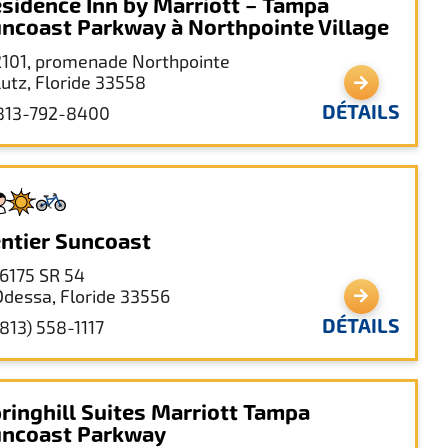
sidence Inn by Marriott – Tampa
ncoast Parkway à Northpointe Village
2101, promenade Northpointe
Lutz, Floride 33558
DÉTAILS
813-792-8400
ntier Suncoast
16175 SR 54
Odessa, Floride 33556
DÉTAILS
(813) 558-1117
ringhill Suites Marriott Tampa
ncoast Parkway