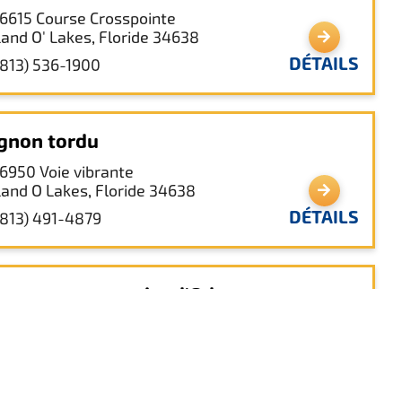
16615 Course Crosspointe
Land O' Lakes, Floride 34638
DÉTAILS
(813) 536-1900
gnon tordu
16950 Voie vibrante
Land O Lakes, Floride 34638
DÉTAILS
(813) 491-4879
rc communautaire d'Odessa
1627, promenade Chesapeake
Odessa, Floride 33556
DÉTAILS
(813) 926-1141