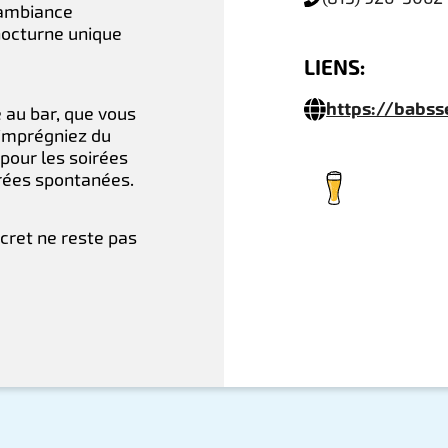
 ambiance
nocturne unique
LIENS:
https://babs
 au bar, que vous
 imprégniez du
 pour les soirées
irées spontanées.
cret ne reste pas