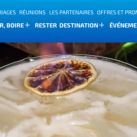
IAGES
RÉUNIONS
LES PARTENAIRES
OFFRES ET PR
, BOIRE
RESTER
DESTINATION
ÉVÉNEME
ature