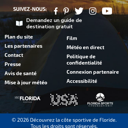
SUIVEZ-NOUS:
Demandez un guide de
destination gratuit
Plan du site
Film
Les partenaires
Météo en direct
Contact
Politique de
confidentialité
Presse
Connexion partenaire
Avis de santé
Accessibilité
Mise à jour météo
© 2026 Découvrez la côte sportive de Floride.
Tous les droits sont réservés.