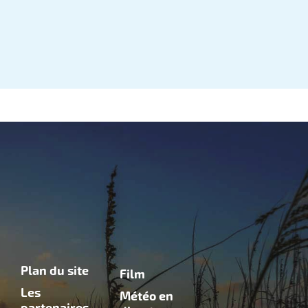
Plan du site
Film
Les
Météo en
partenaires