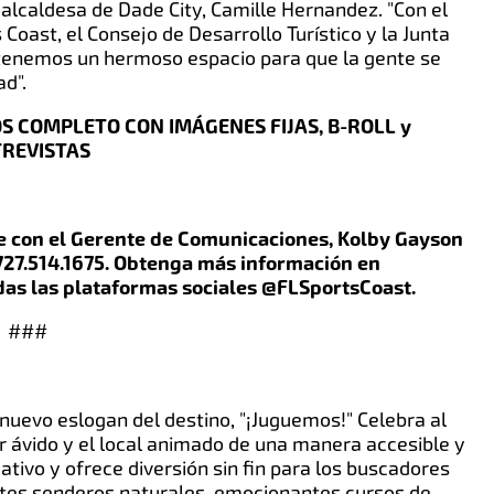
a alcaldesa de Dade City, Camille Hernandez. "Con el
Coast, el Consejo de Desarrollo Turístico y la Junta
tenemos un hermoso espacio para que la gente se
d".
OS COMPLETO CON IMÁGENES FIJAS, B-ROLL y
REVISTAS
 con el Gerente de Comunicaciones, Kolby Gayson
727.514.1675. Obtenga más información en
das las plataformas sociales @FLSportsCoast.
###
 nuevo eslogan del destino, "¡Juguemos!" Celebra al
dor ávido y el local animado de una manera accesible y
eativo y ofrece diversión sin fin para los buscadores
antes senderos naturales, emocionantes cursos de