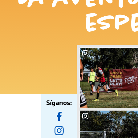
esp
Síganos: