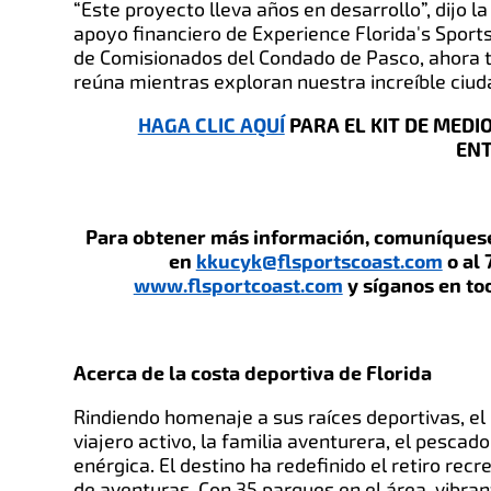
“Este proyecto lleva años en desarrollo”, dijo l
apoyo financiero de Experience Florida's Sports 
de Comisionados del Condado de Pasco, ahora 
reúna mientras exploran nuestra increíble ciuda
HAGA CLIC AQUÍ
PARA EL KIT DE MEDI
ENT
Para obtener más información, comuníquese
en
kkucyk@flsportscoast.com
o al 
www.flsportcoast.com
y síganos en to
Acerca de la costa deportiva de Florida
Rindiendo homenaje a sus raíces deportivas, el
viajero activo, la familia aventurera, el pesca
enérgica. El destino ha redefinido el retiro recr
de aventuras. Con 35 parques en el área, vibr