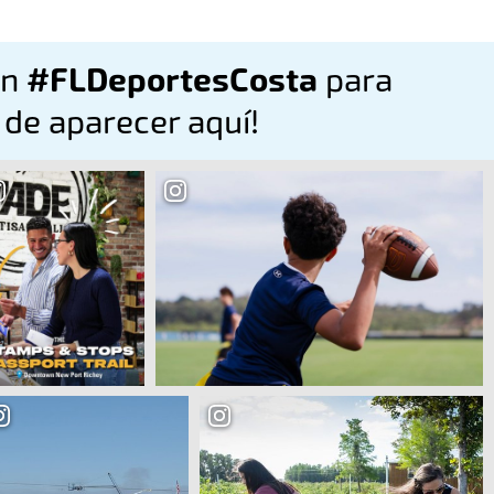
on
#FLDeportesCosta
para
 de aparecer aquí!