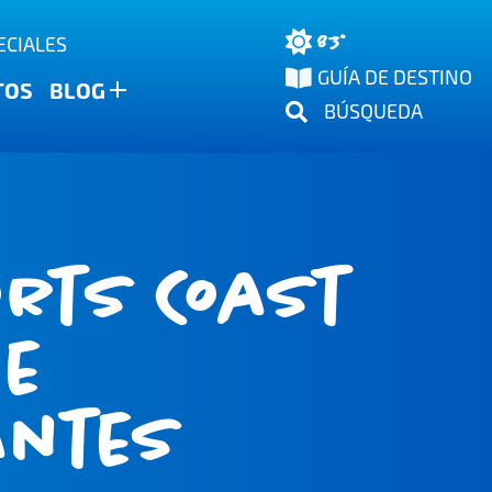
83°
ECIALES
GUÍA DE DESTINO
TOS
BLOG
BÚSQUEDA
orts Coast
de
antes