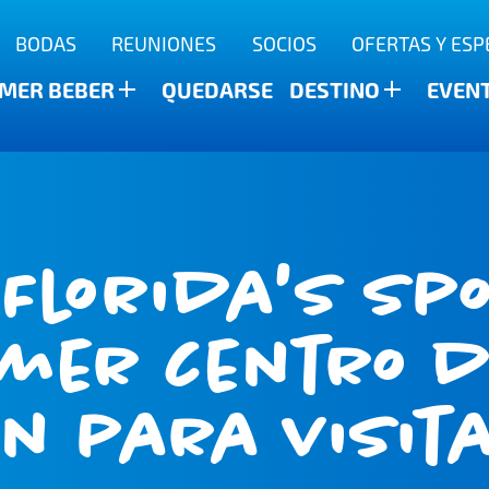
BODAS
REUNIONES
SOCIOS
OFERTAS Y ESP
a
MER BEBER
QUEDARSE
DESTINO
EVEN
 Florida's Sp
imer centro 
n para visit