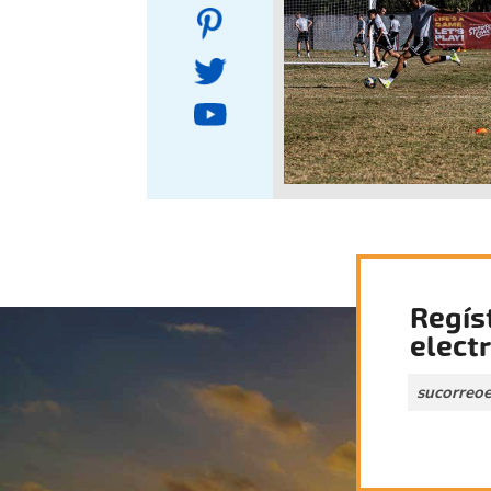
Regís
elect