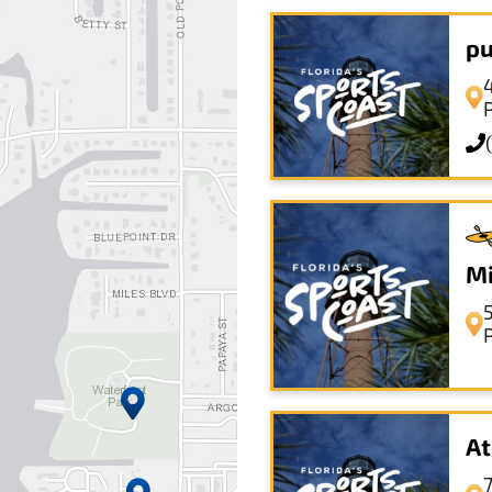
pu
Mi
At