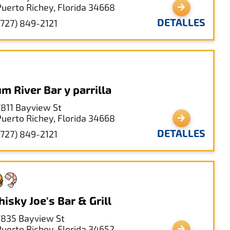
Puerto Richey, Florida 34668
DETALLES
(727) 849-2121
m River Bar y parrilla
7811 Bayview St
Puerto Richey, Florida 34668
DETALLES
(727) 849-2121
isky Joe's Bar & Grill
7835 Bayview St
Puerto Richey, Florida 34652