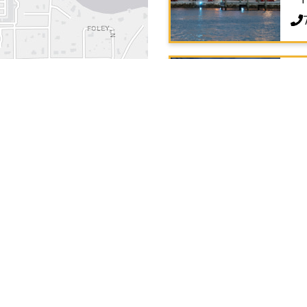
Ra
Ca