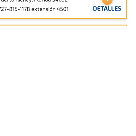
DETALLES
727-815-1178 extensión 4501
mpa para botes-Nick's Park
7929 Bayview St
Puerto Richey, Florida 34668
DETALLES
rtas del paraíso de la isla
Calle Bayview 7811
Port Richey, 34668
DETALLES
(727) 807-6955