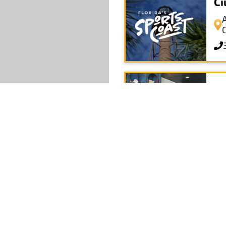
Ci
La
1
+
Tr
−
Leaflet
|
© OpenStreetMap