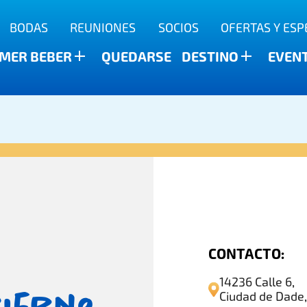
BODAS
REUNIONES
SOCIOS
OFERTAS Y ESP
a
MER BEBER
QUEDARSE
DESTINO
EVEN
CONTACTO:
14236 Calle 6,
bierno
Ciudad de Dade,