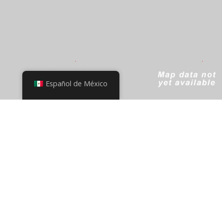
Español de México
+
−
Leaflet
|
© OpenStreetMap