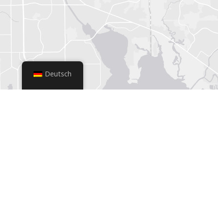
Deutsch
+
−
Leaflet
|
© OpenStreetMap