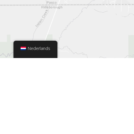
Nederlands
+
−
Leaflet
|
© OpenStreetMap