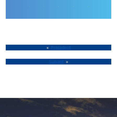
réclamation d’un tiers découlant de l’utilisation de votre
participation. Vous renoncez à tout droit d’inspecter ou
d’approuver l’utilisation de votre participation par le
commanditaire dans le cadre de la promotion, ainsi qu’à tout
droit à une compensation pour une telle utilisation. La
participation à la promotion autorise le commanditaire à utiliser
le nom et l’adresse du gagnant et de son invité uniquement
dans le cadre de l’administration de la promotion et
conformément aux exigences légales. En participant à la
Promotion, le participant accepte que les Parties exonérées ne
«
Précédent
soient en aucun cas responsables et soit tenu indemne par le
participant de toute responsabilité en cas de blessure
corporelle, perte ou dommage de quelque nature que ce soit, y
Suivant
»
compris le décès, ou de dommages matériels, causés en tout
ou en partie, directement ou indirectement, par la participation,
l'acceptation, la possession, l'utilisation ou la mauvaise
utilisation du Grand Prix ou de l'un de ses éléments, le cas
échéant, ou par la participation à la Promotion ou à toute activité
liée à celle-ci. Vous déclarez et garantissez avoir lu le présent
Règlement officiel, en connaître parfaitement le contenu et
accepter d'y être lié.
Litiges : LES PARTICIPANTS/GAGNANTS CONVIENNENT QUE :
TOUS LES LITIGES ET QUESTIONS CONCERNANT LA