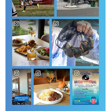
infraction pénale et civile. Le cas échéant, l’organisateur se
réserve le droit d’engager des poursuites et de réclamer des
dommages et intérêts à toute personne concernée, dans toute
la mesure permise par la loi. L’organisateur se réserve le droit, à
son entière discrétion, de disqualifier toute personne qui :
tente de falsifier ou de compromettre le processus de
participation et/ou le bon déroulement de la promotion ;
enfreint le règlement officiel ; ou adopte un comportement
antisportif ou perturbateur, ou qui a l’intention d’importuner,
d’insulter, de menacer ou de harceler autrui. Si, pour quelque
raison que ce soit, la Promotion ne peut se dérouler comme
prévu, le Commanditaire peut, à sa seule discrétion, annuler
toute participation suspecte et (a) modifier la Promotion ou la
suspendre pour remédier au problème, puis la reprendre de la
manière qui respecte le mieux l'esprit du présent Règlement
officiel; ou (b) attribuer le Grand Prix au hasard parmi toutes les
participations admissibles reçues conformément au présent
Règlement officiel avant l'annulation.
Garanties et déclarations ; exonération de responsabilité : Vous
(le gagnant) dégagez par les présentes le commanditaire et
chacune des entités organisatrices de la promotion, ainsi que
leurs dirigeants, administrateurs, membres, gérants, employés,
agents, représentants, successeurs et ayants droit respectifs
(les “ Parties exonérées ”), de toute responsabilité en cas de