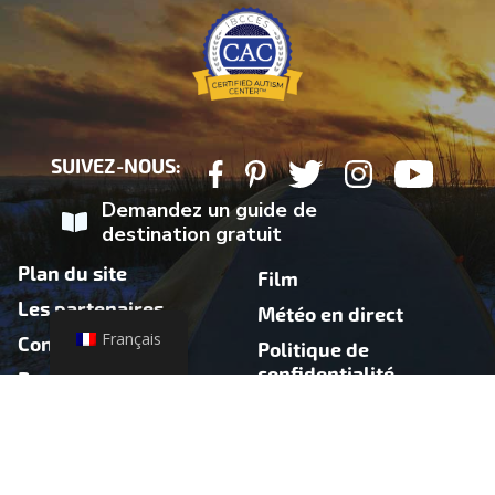
SUIVEZ-NOUS:
Demandez un guide de
destination gratuit
Plan du site
Film
Les partenaires
Météo en direct
Français
Contact
Politique de
confidentialité
Presse
Connexion partenaire
Avis de santé
Accessibilité
Mise à jour météo