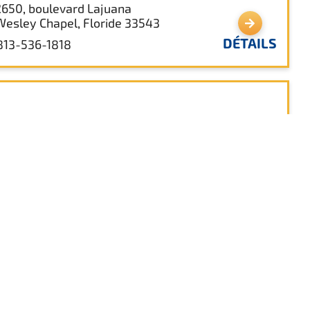
2650, boulevard Lajuana
Wesley Chapel, Floride 33543
DÉTAILS
813-536-1818
orida Avenue Brewing Co.
2029 Arrowgrass Dr.
Wesley Chapel, Floride 33544
DÉTAILS
(813) 452-6333
mpus Porter du Pasco-Hernando State
llege
2727, boul. Mansfield
Wesley Chapel, Floride 33543