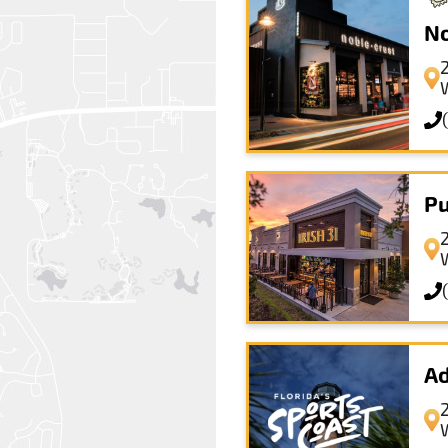
No
Pu
Ad