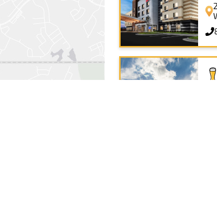
Fl
Ca
Co