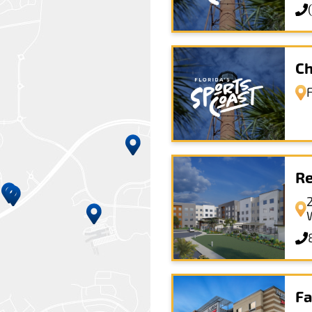
Ch
Re
Fa