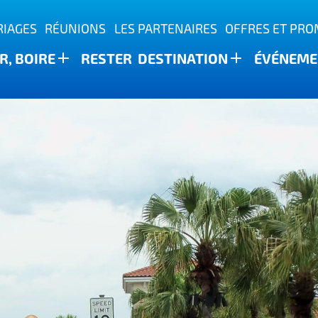
IAGES
RÉUNIONS
LES PARTENAIRES
OFFRES ET PR
, BOIRE
RESTER
DESTINATION
ÉVÉNEME
ature