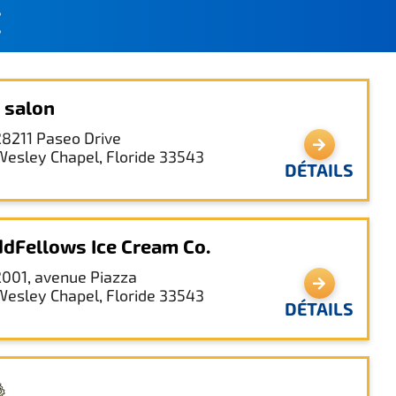
É
 salon
28211 Paseo Drive
Wesley Chapel, Floride 33543
DÉTAILS
dFellows Ice Cream Co.
2001, avenue Piazza
Wesley Chapel, Floride 33543
DÉTAILS