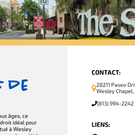
CONTACT:
s de
28211 Paseo Dr
Wesley Chapel,
(813) 994-2242
ous âges, ce
ndroit idéal pour
LIENS:
itué à Wesley