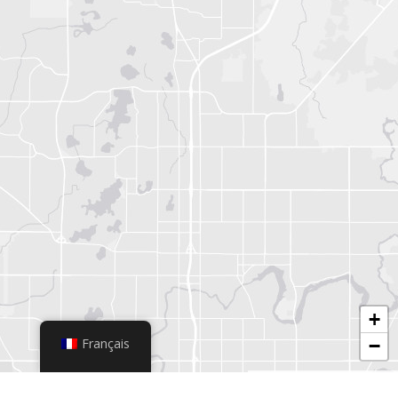
+
−
Français
Leaflet
|
© OpenStreetMap