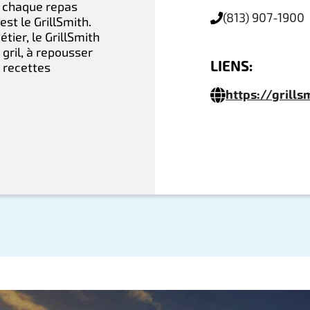
 chaque repas
(813) 907-1900
st le GrillSmith.
ier, le GrillSmith
gril, à repousser
LIENS:
x recettes
https://grills