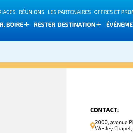
IAGES
RÉUNIONS
LES PARTENAIRES
OFFRES ET PR
, BOIRE
RESTER
DESTINATION
ÉVÉNEME
ature
CONTACT:
2000, avenue Pi
Wesley Chapel,