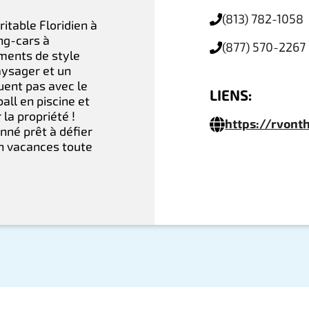
(813) 782-1058
itable Floridien à
ng-cars à
(877) 570-2267
ements de style
ysager et un
uent pas avec le
LIENS:
ball en piscine et
 la propriété !
https://rvont
nné prêt à défier
n vacances toute