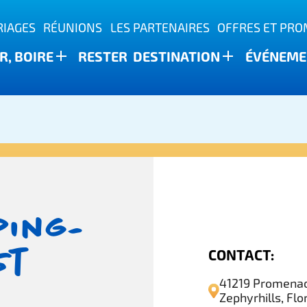
IAGES
RÉUNIONS
LES PARTENAIRES
OFFRES ET PR
, BOIRE
RESTER
DESTINATION
ÉVÉNEME
ature
ping-
st
CONTACT:
41219 Promena
Zephyrhills, Flo