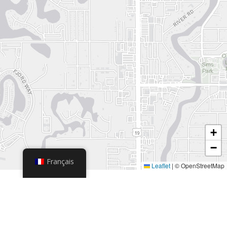
+
−
Français
Leaflet
|
© OpenStreetMap