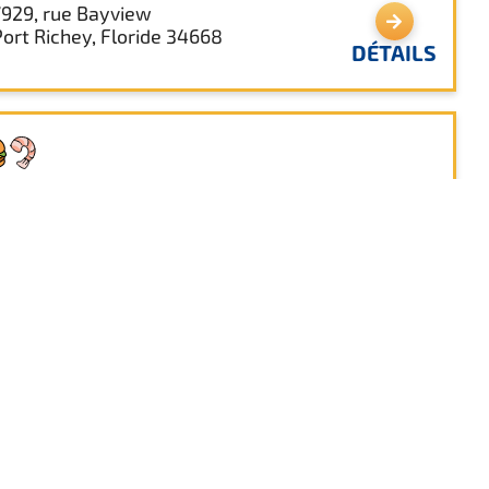
7929, rue Bayview
Port Richey, Floride 34668
DÉTAILS
isky Joe's Bar & Grill
7835, rue Bayview
Port Richey, Floride 34652
DÉTAILS
727-815-1178 poste 4501
rc riverain
8119, chemin de l'ancien poste
Port Richey, Floride 34668