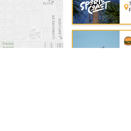
Wh
+
−
Pa
Leaflet
|
© OpenStreetMap