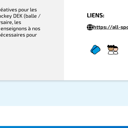
réatives pour les
LIENS:
hockey DEK (balle /
saire, les
https://all-s
 enseignons à nos
nécessaires pour