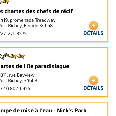
s chartes des chefs de récif
5419, promenade Treadway
Port Richey, Floride 34668
DÉTAILS
727-271-3575
artes de l'île paradisiaque
7811, rue Bayview
Port Richey, 34668
DÉTAILS
(727) 807-6955
mpe de mise à l'eau - Nick's Park