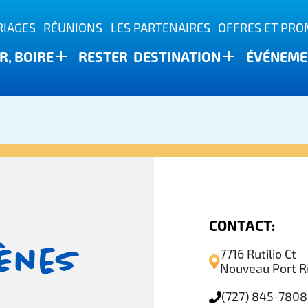
IAGES
RÉUNIONS
LES PARTENAIRES
OFFRES ET PR
, BOIRE
RESTER
DESTINATION
ÉVÉNEME
ature
CONTACT:
rènes
7716 Rutilio Ct
Nouveau Port Ri
(727) 845-7808