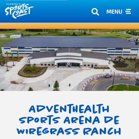
MENU
AdventHealth
Sports Arena de
Wiregrass Ranch