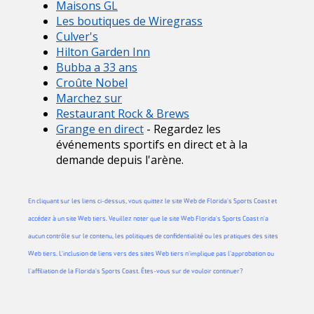
Maisons GL
Les boutiques de Wiregrass
Culver's
Hilton Garden Inn
Bubba a 33 ans
Croûte Nobel
Marchez sur
Restaurant Rock & Brews
Grange en direct
- Regardez les
événements sportifs en direct et à la
demande depuis l'arène.
En cliquant sur les liens ci-dessus, vous quittez le site Web de Florida's Sports Coast et
accédez à un site Web tiers. Veuillez noter que le site Web Florida's Sports Coast n'a
aucun contrôle sur le contenu, les politiques de confidentialité ou les pratiques des sites
Web tiers. L'inclusion de liens vers des sites Web tiers n'implique pas l'approbation ou
l'affiliation de la Florida's Sports Coast. Êtes-vous sur de vouloir continuer?