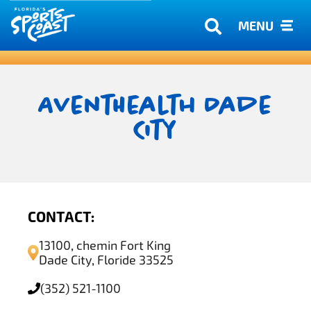
MENU
AventHealth Dade
City
CONTACT:
13100, chemin Fort King
Dade City, Floride 33525
(352) 521-1100