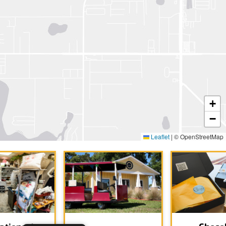
+
−
Leaflet
|
© OpenStreetMap