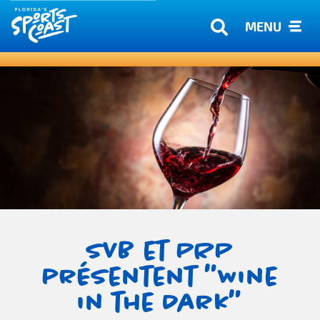
MENU
SVB et PRP
présentent "Wine
in the Dark"