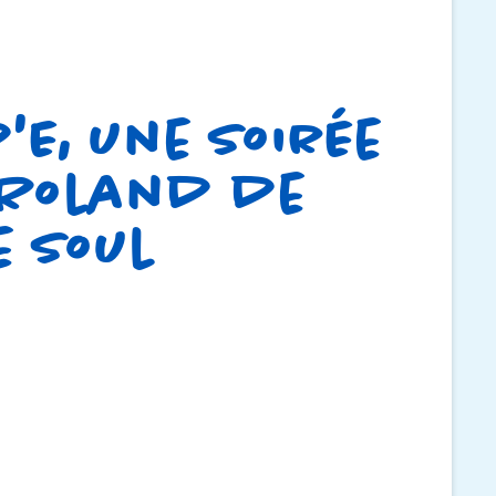
'E, une soirée
 Roland de
ve Soul