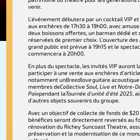
venir.
L'événement débutera par un cocktail VIP et
aux enchères de 17h30 à 19h00, avec amuse
deux boissons offertes, un barman dédié et 
réservées de premier choix. L'ouverture des
grand public est prévue à 19h15 et le specta
commencera à 20h00.
En plus du spectacle, les invités VIP auront la
participer à une vente aux enchères d'article
notamment un
Breedlove
guitare acoustique
membres de
Collective Soul, Live et Notre-
Paix
pendant la
Tournée d'unité d'été 2025
, a
d'autres objets souvenirs du groupe.
Avec un objectif de collecte de fonds de $20
bénéfices seront directement reversés au f
rénovation du Richey Suncoast Theatre, assu
préservation et la modernisation de ce mo