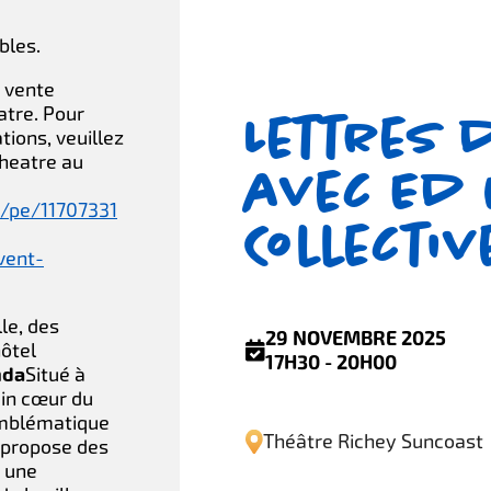
bles.
 vente
atre. Pour
Lettres d
tions, veuillez
Theatre au
avec Ed
4/pe/11707331
Collecti
vent-
lle, des
29 NOVEMBRE 2025
ôtel
17H30 - 20H00
nda
Situé à
ein cœur du
 emblématique
Théâtre Richey Suncoast
 propose des
t une