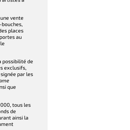
 une vente
-bouches,
des places
 portes au
cle
 possibilité de
s exclusifs,
 signée par les
Dame
insi que
 000, tous les
onds de
rant ainsi la
nument