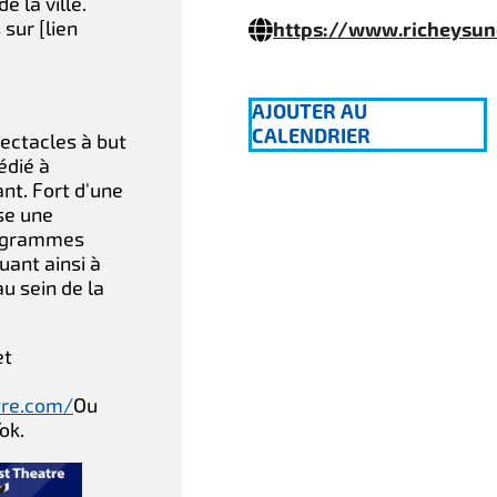
 la ville.
sur [lien
https://www.richeysun
AJOUTER AU
CALENDRIER
pectacles à but
édié à
nt. Fort d'une
ose une
rogrammes
uant ainsi à
u sein de la
et
tre.com/
Ou
Tok.