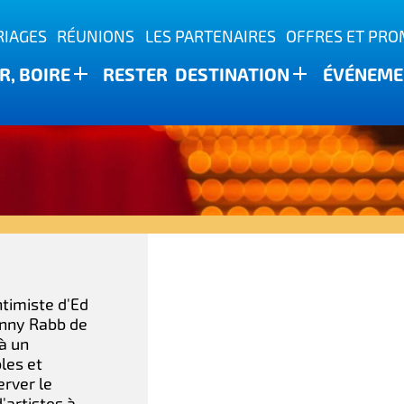
IAGES
RÉUNIONS
LES PARTENAIRES
OFFRES ET PR
, BOIRE
RESTER
DESTINATION
ÉVÉNEME
ature
ntimiste d'Ed
hnny Rabb de
 à un
les et
erver le
'artistes à