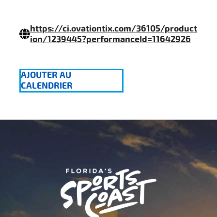
https://ci.ovationtix.com/36105/product
ion/1239445?performanceId=11642926
AJOUTER AU
CALENDRIER