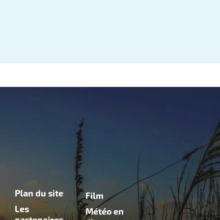
Plan du site
Film
Les
Météo en
partenaires