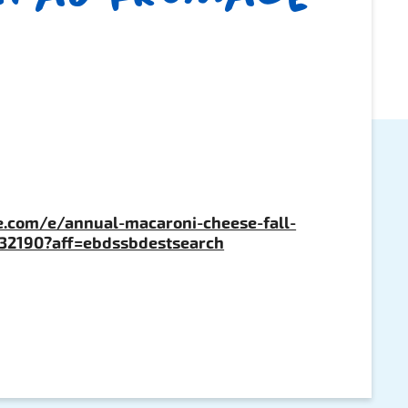
e.com/e/annual-macaroni-cheese-fall-
432190?aff=ebdssbdestsearch