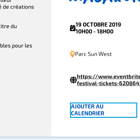
 de créations
19 OCTOBRE 2019
itre du
10H00 - 18H00
ables pour les
Parc Sun West
https://www.eventbrit
festival-tickets-62086
AJOUTER AU
CALENDRIER