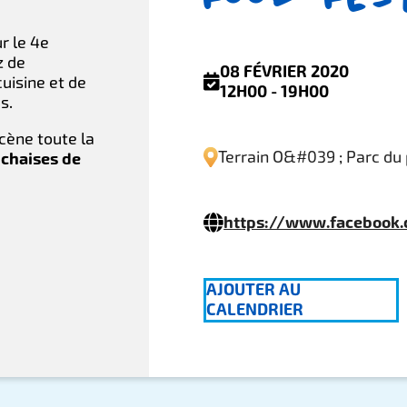
r le 4e
z de
08 FÉVRIER 2020
uisine et de
12H00 - 19H00
s.
scène toute la
Terrain O&#039 ; Parc du 
 chaises de
https://www.facebook
AJOUTER AU
CALENDRIER