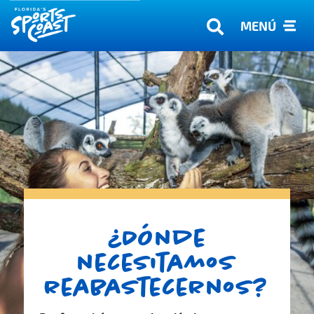
MENÚ
¿Dónde
necesitamos
reabastecernos?