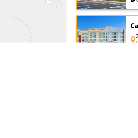
Ca
Ho
No