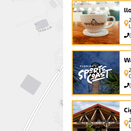
ll
Wa
Ci