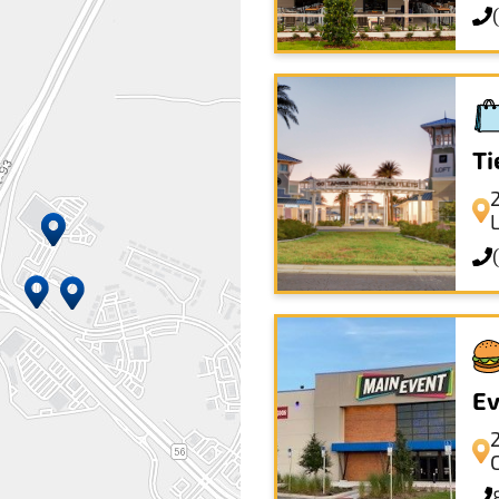
Ti
Ev