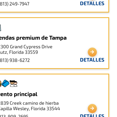
DETALLES
(813) 249-7947
endas premium de Tampa
2300 Grand Cypress Drive
Lutz, Florida 33559
DETALLES
(813) 938-6272
ento principal
2839 Creek camino de hierba
Capilla Wesley, Florida 33544
DETALLES
813-909-2695