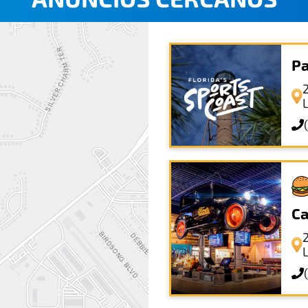
Pa
Ca