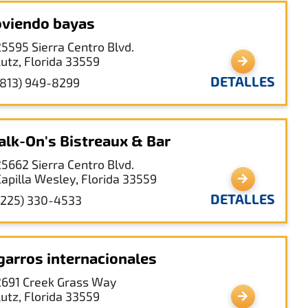
oviendo bayas
25595 Sierra Centro Blvd.
Lutz, Florida 33559
DETALLES
(813) 949-8299
lk-On's Bistreaux & Bar
25662 Sierra Centro Blvd.
Capilla Wesley, Florida 33559
DETALLES
(225) 330-4533
garros internacionales
2691 Creek Grass Way
Lutz, Florida 33559