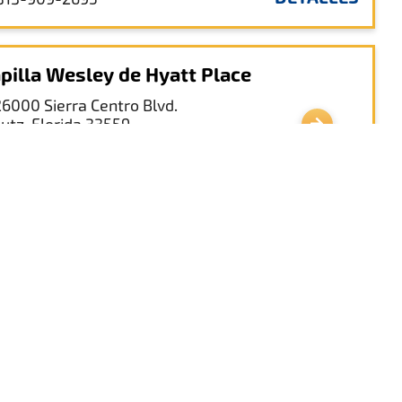
pilla Wesley de Hyatt Place
26000 Sierra Centro Blvd.
Lutz, Florida 33559
DETALLES
813.803.5600
liday Inn Express & Suites - Tampa
rte - Wesley Chapel
2775 Cypress Ridge Blvd.
Capilla Wesley, Florida 33544
DETALLES
(813) 803-7899