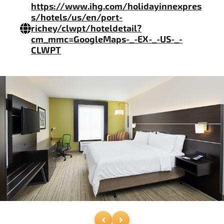
https://www.ihg.com/holidayinnexpres
s/hotels/us/en/port-
richey/clwpt/hoteldetail?
cm_mmc=GoogleMaps-_-EX-_-US-_-
CLWPT