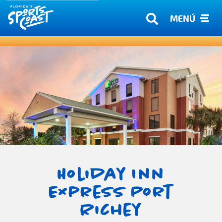
MENÚ
Holiday Inn
Express Port
Richey